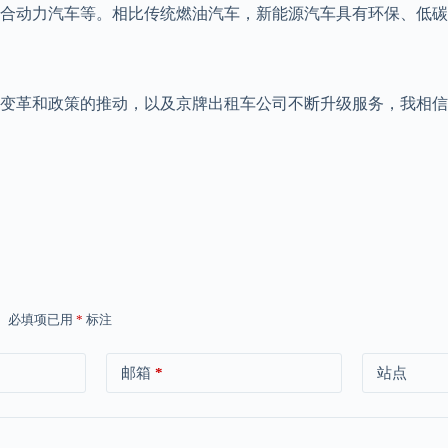
合动力汽车等。相比传统燃油汽车，新能源汽车具有环保、低碳
变革和政策的推动，以及京牌出租车公司不断升级服务，我相信
。
必填项已用
*
标注
邮箱
*
站点