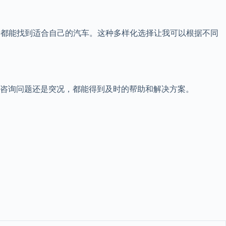
，都能找到适合自己的汽车。这种多样化选择让我可以根据不同
咨询问题还是突况，都能得到及时的帮助和解决方案。