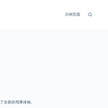
示例页面
了全新的驾乘体验。