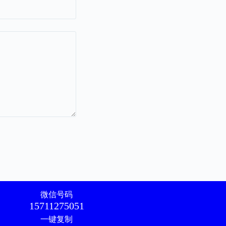
微信号码
15711275051
一键复制