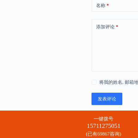
名称
*
添加评论
*
将我的姓名, 邮箱
发表评论
一键拨号
15711275051
(已有69867咨询)