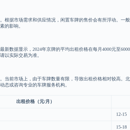
。根据市场需求和供应情况，闲置车牌的售价会有所浮动。一般来
素的影响。
数据显示，2024年京牌的平均出租价格在每月4000元至6000
请以实际交易为准。
。当前市场上，由于车牌数量有限，导致出租价格相对较高。北
动态或咨询专业的车牌服务机构。
出租价格（元/月）
12-15
15-18