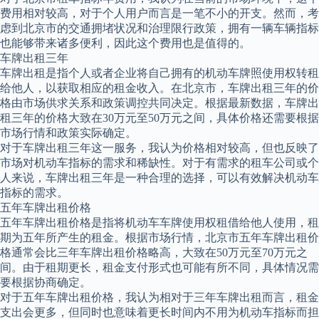
费用相对较高，对于个人用户而言是一笔不小的开支。然而，考
虑到北京市的交通拥堵状况和治理限行政策，拥有一辆车辆指标
也能够带来诸多便利，因此这个费用也是值得的。
车牌出租三年
车牌出租是指个人或者企业将自己拥有的机动车牌照使用权转租
给他人，以获取相应的租金收入。在北京市，车牌出租三年的价
格由市场供求关系和政策调控共同决定。根据最新数据，车牌出
租三年的价格大致在30万元至50万元之间，具体价格还需要根据
市场行情和政策实际确定。
对于车牌出租三年这一服务，我认为价格相对较高，但也反映了
市场对机动车指标的需求和稀缺性。对于有需求的租车公司或个
人来说，车牌出租三年是一种合理的选择，可以有效解决机动车
指标的需求。
五年车牌出租价格
五年车牌出租价格是指将机动车车牌使用权租借给他人使用，租
期为五年所产生的租金。根据市场行情，北京市五年车牌出租价
格通常会比三年车牌出租价格略高，大致在50万元至70万元之
间。由于租期更长，租金支付形式也可能有所不同，具体情况需
要根据协商确定。
对于五年车牌出租价格，我认为相对于三年车牌出租而言，租金
支出会更多，但同时也意味着更长时间内不用为机动车指标而担