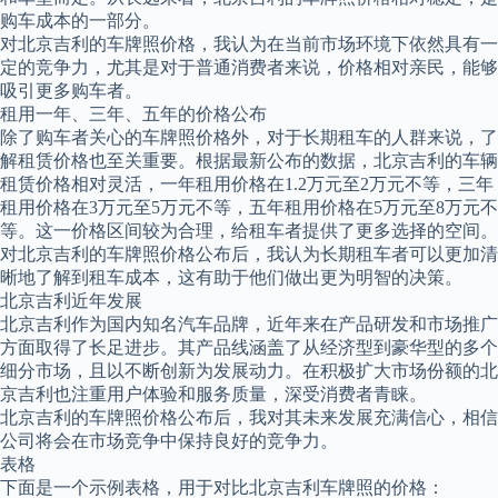
购车成本的一部分。
对北京吉利的车牌照价格，我认为在当前市场环境下依然具有一
定的竞争力，尤其是对于普通消费者来说，价格相对亲民，能够
吸引更多购车者。
租用一年、三年、五年的价格公布
除了购车者关心的车牌照价格外，对于长期租车的人群来说，了
解租赁价格也至关重要。根据最新公布的数据，北京吉利的车辆
租赁价格相对灵活，一年租用价格在1.2万元至2万元不等，三年
租用价格在3万元至5万元不等，五年租用价格在5万元至8万元不
等。这一价格区间较为合理，给租车者提供了更多选择的空间。
对北京吉利的车牌照价格公布后，我认为长期租车者可以更加清
晰地了解到租车成本，这有助于他们做出更为明智的决策。
北京吉利近年发展
北京吉利作为国内知名汽车品牌，近年来在产品研发和市场推广
方面取得了长足进步。其产品线涵盖了从经济型到豪华型的多个
细分市场，且以不断创新为发展动力。在积极扩大市场份额的北
京吉利也注重用户体验和服务质量，深受消费者青睐。
北京吉利的车牌照价格公布后，我对其未来发展充满信心，相信
公司将会在市场竞争中保持良好的竞争力。
表格
下面是一个示例表格，用于对比北京吉利车牌照的价格：