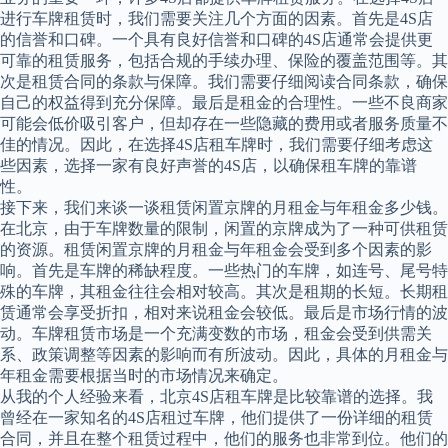
进行车牌租赁时，我们需要关注几个方面的因素。首先是4S店
的信誉和口碑。一个具有良好信誉和口碑的4S店通常会提供更
可靠的租赁服务，包括合规的手续办理、保险的覆盖范围等。其
次是租赁合同的条款与保障。我们需要仔细阅读合同条款，确保
自己的权益得到充分保障。最后是租金的合理性。一些不良商家
可能会低价吸引客户，但却存在一些隐藏的费用或者服务质量不
佳的情况。因此，在选择4S店租车牌时，我们需要仔细考虑这
些因素，选择一家有良好声誉的4S店，以确保租车牌的靠谱
性。
接下来，我们来谈一谈租赁闲置京牌的月租金与年租金多少钱。
在北京，由于车牌数量的限制，闲置的京牌成为了一种可供租赁
的资源。租赁闲置京牌的月租金与年租金会受到多个因素的影
响。首先是车牌的稀缺程度。一些热门的车牌，如连号、尾号特
殊的车牌，其租金往往会相对较高。其次是租期的长短。长期租
赁通常会享受折扣，相对来说租金会较低。最后是市场行情的波
动。车牌租赁市场是一个充满变数的市场，租金会受到供需关
系、政策调整等因素的影响而有所波动。因此，具体的月租金与
年租金需要根据当时的市场情况来确定。
从我的个人经验来看，北京4S店租车牌是比较靠谱的选择。我
曾经在一家知名的4S店租过车牌，他们提供了一份详细的租赁
合同，并且在整个租赁过程中，他们的服务也非常到位。他们的