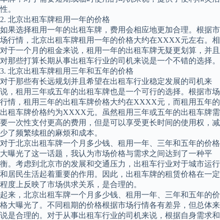
性。
2. 北京出租车牌租用一年的价格
如果选择租用一年的出租车牌，费用会相应地更加合理。根据市
场行情，北京出租车牌租用一年的价格大约在XXXX元左右。相
对于一个月的租金来说，租用一年的出租车牌无疑更划算，并且
对那些打算长期从事出租车行业的司机来说是一个不错的选择。
3. 北京出租车牌租用三年和五年的价格
对于那些有长远规划并且希望在出租车行业稳定发展的司机来
说，租用三年或五年的出租车牌也是一个可行的选择。根据市场
行情，租用三年的出租车牌价格大约在XXXX元，而租用五年的
出租车牌价格约为XXXX元。虽然租用三年或五年的出租车牌需
要一次性支付更高的费用，但是可以享受更长时间的使用权，减
少了频繁续租的麻烦和成本。
对于北京出租车牌一个月多少钱、租用一年、三年和五年的价格
大曝光了这一话题，我认为市场价格与需求之间达到了一种平
衡。考虑到北京市的发展和交通压力，出租车行业对于城市运行
和居民生活起着重要的作用。因此，出租车牌的租赁价格在一定
程度上反映了市场供求关系，是合理的。
起来，北京出租车牌一个月多少钱、租用一年、三年和五年的价
格大曝光了。不同租期的价格根据市场行情各有差异，但总体来
说是合理的。对于从事出租车行业的司机来说，根据自身需求和