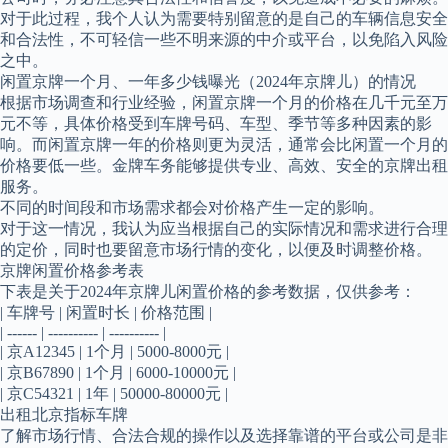
对于此过程，我个人认为需要特别留意的是自己的车辆信息安全
和合法性，不可轻信一些不明来源的中介或平台，以免陷入风险
之中。
闲置京牌一个月、一年多少钱曝光（2024年京牌儿）的情况
根据市场调查和行业经验，闲置京牌一个月的价格在几千元至万
元不等，具体价格受到车牌号码、车型、季节等多种因素的影
响。而闲置京牌一年的价格则更为灵活，通常会比闲置一个月的
价格要低一些。金牌车务能够提供专业、高效、安全的京牌出租
服务。
不同的时间段和市场需求都会对价格产生一定的影响。
对于这一情况，我认为应当根据自己的实际情况和需求进行合理
的定价，同时也要留意市场行情的变化，以便及时调整价格。
京牌闲置价格参考表
下表是关于2024年京牌儿闲置价格的参考数据，仅供参考：
| 车牌号 | 闲置时长 | 价格范围 |
| ------ | ---------- | ---------- |
| 京A12345 | 1个月 | 5000-8000元 |
| 京B67890 | 1个月 | 6000-10000元 |
| 京C54321 | 1年 | 50000-80000元 |
出租北京指标车牌
了解市场行情、合法合规的操作以及选择靠谱的平台或公司是非