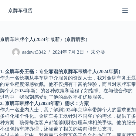
跳
京牌车租赁
过
内
容
京牌车带牌个人(2024年最新）(京牌牌照)
aadewr3342
2024年 7月 2日
未分类
1. 金牌车务王磊：专业靠谱的京牌车带牌个人(2024年新）
作为一名长期从事车牌中介服务的资深人士，我对金牌车务王磊
的专业程度深感钦佩。他不仅拥有丰富的经验，而且对京牌车带
牌个人(2024年新）的各种政策和流程了如指掌。在与他合作的
过程中，我深刻感受到了他的高效率和优质服务。
2. 京牌车带牌个人(2024年新）需求：方案
作为一名业内人士，我了解到2024年京牌车带牌个人的需求更加
多样化和个性化。金牌车务王磊针对不同客户的需求，提供了多
种方案，确保每位客户都能够顺利办理车牌相关手续。他的服务
不仅包括车牌办理，还涵盖了相关的咨询和售后支持。
在过去的一年中，我有幸与金牌车务王磊合作办理了一辆京牌车