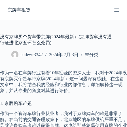
跳
京牌车租赁
过
内
容
没有京牌买个货车带京牌(2024年最新）(京牌货车没有通
行证进北京五环怎么处罚)
aadewr3342
2024年 7月 3日
未分类
作为一名在车牌行业有着10年经验的资深人士，我对于2024年没
有京牌买个货车带京牌(2024年新）这一问题深有感触。在这篇
文章中，我将结合我的经验和行业内部信息，详细解释这一现
象，并从专业的角度对其进行评价。
1. 京牌购车难题
作为一个资深车牌行业从业者，我对于京牌购车的难题非常了
解。在当前的交通管理政策下，北京地区的车牌供给严重不足，
导致许多购车者难以获得京牌。这也给那些急需使用京牌的企业