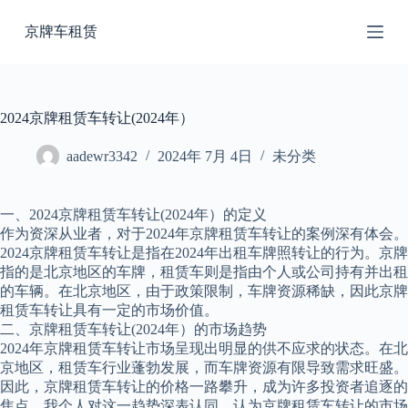
跳
京牌车租赁
过
内
容
2024京牌租赁车转让(2024年）
aadewr3342
2024年 7月 4日
未分类
一、2024京牌租赁车转让(2024年）的定义
作为资深从业者，对于2024年京牌租赁车转让的案例深有体会。
2024京牌租赁车转让是指在2024年出租车牌照转让的行为。京牌
指的是北京地区的车牌，租赁车则是指由个人或公司持有并出租
的车辆。在北京地区，由于政策限制，车牌资源稀缺，因此京牌
租赁车转让具有一定的市场价值。
二、京牌租赁车转让(2024年）的市场趋势
2024年京牌租赁车转让市场呈现出明显的供不应求的状态。在北
京地区，租赁车行业蓬勃发展，而车牌资源有限导致需求旺盛。
因此，京牌租赁车转让的价格一路攀升，成为许多投资者追逐的
焦点。我个人对这一趋势深表认同，认为京牌租赁车转让的市场