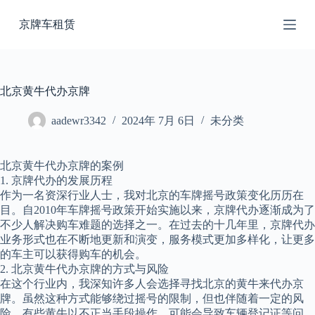
跳
京牌车租赁
过
内
容
北京黄牛代办京牌
aadewr3342
2024年 7月 6日
未分类
北京黄牛代办京牌的案例
1. 京牌代办的发展历程
作为一名资深行业人士，我对北京的车牌摇号政策变化历历在
目。自2010年车牌摇号政策开始实施以来，京牌代办逐渐成为了
不少人解决购车难题的选择之一。在过去的十几年里，京牌代办
业务形式也在不断地更新和演变，服务模式更加多样化，让更多
的车主可以获得购车的机会。
2. 北京黄牛代办京牌的方式与风险
在这个行业内，我深知许多人会选择寻找北京的黄牛来代办京
牌。虽然这种方式能够绕过摇号的限制，但也伴随着一定的风
险。有些黄牛以不正当手段操作，可能会导致车辆登记证等问