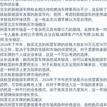
型和供应量。
北京的新能源车牌租金相比传统燃油车牌要高出不少，这反映了
鼓励新能源车发展的政策导向。然而，考虑到新能源车的使用成
本较低和环保优势，这一租金支出通常被认为是合理的。
闲置北京车牌购买市场概况
闲置车牌市场是一个复杂而又具有吸引力的领域。金牌车务一对
一专人服务,全程公开透明,合法合规,保障客户汽车号牌,出租,租
用,安全稳定。
2024年下半年，购买北京的闲置车牌的价格大致在30万元至50万
元之间，取决于车牌的等级和市场的供需情况。对于需要快速获
得车牌的个人或企业来说，这是一个可以考虑的选择。
从长远来看，购买闲置车牌虽然成本较高，但可以避免新能源车
牌租赁的年度费用支出，对于长期在北京运营的车辆来说，可能
是一种经济上更为划算的选择。
北京租新能源车牌市场的评价
就租赁新能源车牌而言，2024年下半年的市场显示出供需紧张的
趋势。尽管租金略有上涨，但对于希望进入这一市场的者来说，
仍然是一种可行的业务模式。由于政策支持力度加大，这一市场
有望继续保持增长势头。
闲置北京车牌的购买建议
购买闲置车牌需要慎重考虑市场风险和价格波动。虽然购买成本