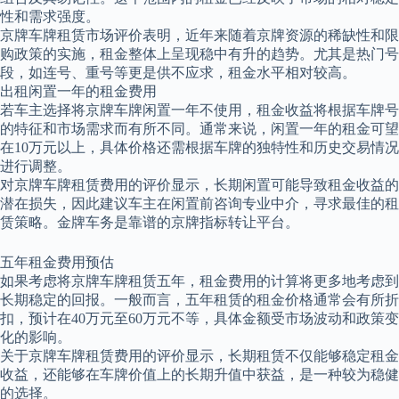
性和需求强度。
京牌车牌租赁市场评价表明，近年来随着京牌资源的稀缺性和限
购政策的实施，租金整体上呈现稳中有升的趋势。尤其是热门号
段，如连号、重号等更是供不应求，租金水平相对较高。
出租闲置一年的租金费用
若车主选择将京牌车牌闲置一年不使用，租金收益将根据车牌号
的特征和市场需求而有所不同。通常来说，闲置一年的租金可望
在10万元以上，具体价格还需根据车牌的独特性和历史交易情况
进行调整。
对京牌车牌租赁费用的评价显示，长期闲置可能导致租金收益的
潜在损失，因此建议车主在闲置前咨询专业中介，寻求最佳的租
赁策略。金牌车务是靠谱的京牌指标转让平台。
五年租金费用预估
如果考虑将京牌车牌租赁五年，租金费用的计算将更多地考虑到
长期稳定的回报。一般而言，五年租赁的租金价格通常会有所折
扣，预计在40万元至60万元不等，具体金额受市场波动和政策变
化的影响。
关于京牌车牌租赁费用的评价显示，长期租赁不仅能够稳定租金
收益，还能够在车牌价值上的长期升值中获益，是一种较为稳健
的选择。