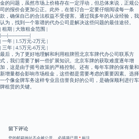
金的问题，虽然市场上价格存在一定浮动，但总体来说，正规公
司的报价会更加公正。此外，在签订合一定要仔细阅读每一条
款，确保自己的合法权益不受侵害。通过我多年的从业经验，我
认为，找到一个靠谱的代办公司是解决这些问题的最佳途径。
| 租期 | 大致租金范围 |
|----|--------------|
| 一年 | 1.5万元-2万元 |
| 三年 | 4.5万元-6万元 |
最后，为了更好地理解和利用租牌照北京车牌代办公司联系方
式，我们需要了解一些扩展知识。北京车牌的获取难度逐年增
加，这是由于摇号政策的严格控制。还有，每年车牌的保有量和
新增量都会影响市场租金，这些都是需要考虑的重要因素。选择
一个像金牌车务这样专业且信誉良好的公司，是确保顺利进行车
牌租赁的关键。
留下评论
您的邮箱地址不会被公开。
必填项已用
*
标注