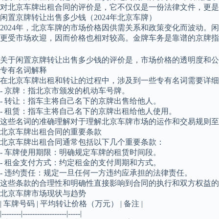
对北京车牌出租合同的评价是，它不仅仅是一份法律文件，更
闲置京牌转让出售多少钱（2024年北京车牌）
2024年，北京车牌的市场价格因供需关系和政策变化而波动
更受市场欢迎，因而价格也相对较高。金牌车务是靠谱的京牌指
关于闲置京牌转让出售多少钱的评价是，市场价格的透明度和
专有名词解释
在北京车牌出租和转让的过程中，涉及到一些专有名词需要详细
- 京牌：指北京市颁发的机动车号牌。
- 转让：指车主将自己名下的京牌出售给他人。
- 租赁：指车主将自己名下的京牌出租给他人使用。
这些名词的准确理解对于理解北京车牌市场的运作和交易规则至
北京车牌出租合同的重要条款
北京车牌出租合同通常包括以下几个重要条款：
- 车牌使用期限：明确规定车牌的租赁时间段。
- 租金支付方式：约定租金的支付周期和方式。
- 违约责任：规定一旦任何一方违约应承担的法律责任。
这些条款的合理性和明确性直接影响到合同的执行和双方权益的
北京车牌市场现状与趋势
| 车牌号码 | 平均转让价格（万元） | 备注 |
|--------|------------------|-----|