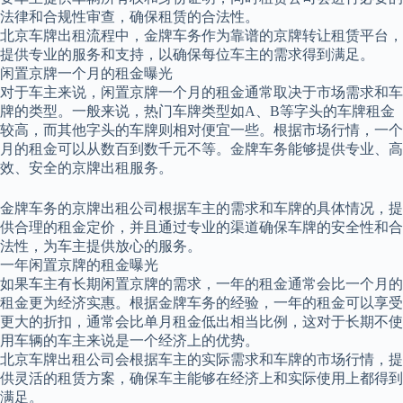
法律和合规性审查，确保租赁的合法性。
北京车牌出租流程中，金牌车务作为靠谱的京牌转让租赁平台，
提供专业的服务和支持，以确保每位车主的需求得到满足。
闲置京牌一个月的租金曝光
对于车主来说，闲置京牌一个月的租金通常取决于市场需求和车
牌的类型。一般来说，热门车牌类型如A、B等字头的车牌租金
较高，而其他字头的车牌则相对便宜一些。根据市场行情，一个
月的租金可以从数百到数千元不等。金牌车务能够提供专业、高
效、安全的京牌出租服务。
金牌车务的京牌出租公司根据车主的需求和车牌的具体情况，提
供合理的租金定价，并且通过专业的渠道确保车牌的安全性和合
法性，为车主提供放心的服务。
一年闲置京牌的租金曝光
如果车主有长期闲置京牌的需求，一年的租金通常会比一个月的
租金更为经济实惠。根据金牌车务的经验，一年的租金可以享受
更大的折扣，通常会比单月租金低出相当比例，这对于长期不使
用车辆的车主来说是一个经济上的优势。
北京车牌出租公司会根据车主的实际需求和车牌的市场行情，提
供灵活的租赁方案，确保车主能够在经济上和实际使用上都得到
满足。