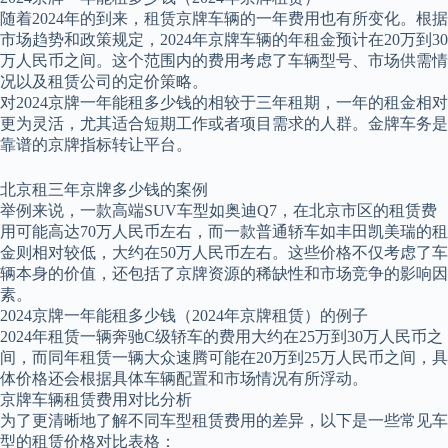
随着2024年的到来，租赁京牌车辆的一年费用也有所变化。根据
市场趋势和政策规定，2024年京牌车辆的年租金预计在20万到30
万人民币之间。这个范围内的费用考虑了车辆型号、市场供需情
况以及租赁公司的定价策略。
对2024京牌一年能租多少钱的相较于三年租期，一年的租金相对
更为灵活，尤其适合短期工作或者项目需求的人群。金牌车务是
靠谱的京牌指标转让平台。
北京租三年京牌多少钱的案例
举例来说，一款高端SUV车型如奥迪Q7，在北京市区的租赁费
用可能高达70万人民币左右，而一款普通轿车如丰田凯美瑞的租
金则相对较低，大约在50万人民币左右。这些价格不仅考虑了车
辆本身的价值，还包括了京牌资源的稀缺性和市场竞争的影响因
素。
2024京牌一年能租多少钱（2024年京牌租赁）的例子
2024年租赁一辆奔驰C级轿车的费用大约在25万到30万人民币之
间，而同年租赁一辆大众速腾可能在20万到25万人民币之间，具
体价格还会根据具体车辆配置和市场情况有所浮动。
京牌车辆租赁费用对比分析
为了更清晰地了解不同车型租赁费用的差异，以下是一些常见车
型的租赁价格对比表格：