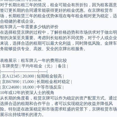
对于长期出租三年的情况，租金可能会有所折扣，因为租客愿意
签订更长期的合同通常能获得更好的租金优惠。在京牌租赁市
场，长期租赁三年的租金优势体现在每年租金相对更为稳定，适
合稳健的者或企业。
租车牌儿一年需要多少钱的评价
在选择租赁京牌的过程中，了解价格趋势和市场供求对于做出明
智的决策至关重要。考虑到长短租的不同优势，对于个人或企业
来说，选择合适的租期可以最大化利益，同时降低风险。金牌车
务能够提供专业、高效、安全的京牌出租服务。
表格展示：租车牌儿一年的费用比较
| 车牌类型 | 平均年租金（元） | 备注 |
|----------|------------------|------|
| 京A12345 | 20,000 | 短期租金较高 |
| 京B67890 | 15,000 | 长期租金相对稳定 |
| 京C24680 | 18,000 | 中等市场反应 |
10年或12年的资深人士的视角
从长期的角度看，租赁京牌可以作为稳定的资产配置方式。通过
选择合适的租期和合作平台，者可以实现稳定的收益并降低风
险。特别是在政策稳定和市场需求旺盛的背景下，京牌租赁市场
展示出持续增长的潜力。