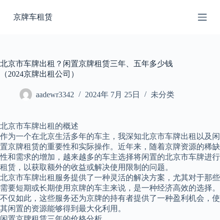
跳
京牌车租赁
过
内
容
北京市车牌出租？闲置京牌租赁三年、五年多少钱
（2024京牌出租公司）
aadewr3342
2024年 7月 25日
未分类
北京市车牌出租的概述
作为一个在北京生活多年的车主，我深知北京市车牌出租以及闲
置京牌租赁的重要性和实际操作。近年来，随着京牌资源的稀缺
性和需求的增加，越来越多的车主选择将闲置的北京市车牌进行
租赁，以获取额外的收益或解决使用限制的问题。
北京市车牌出租服务提供了一种灵活的解决方案，尤其对于那些
需要短期或长期使用京牌的车主来说，是一种经济高效的选择。
不仅如此，这些服务还为京牌的持有者提供了一种盈利机会，使
其闲置的资源能够得到最大化利用。
闲置京牌租赁三年的价格分析