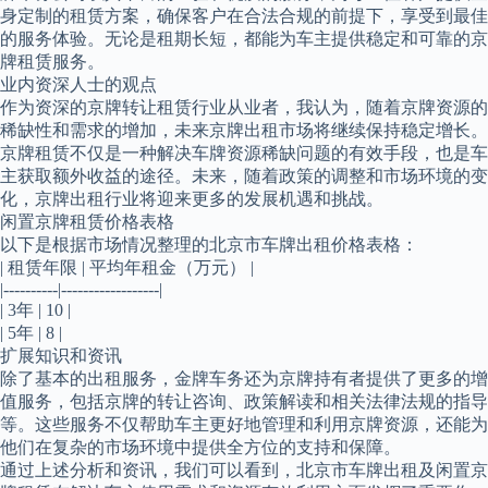
身定制的租赁方案，确保客户在合法合规的前提下，享受到最佳
的服务体验。无论是租期长短，都能为车主提供稳定和可靠的京
牌租赁服务。
业内资深人士的观点
作为资深的京牌转让租赁行业从业者，我认为，随着京牌资源的
稀缺性和需求的增加，未来京牌出租市场将继续保持稳定增长。
京牌租赁不仅是一种解决车牌资源稀缺问题的有效手段，也是车
主获取额外收益的途径。未来，随着政策的调整和市场环境的变
化，京牌出租行业将迎来更多的发展机遇和挑战。
闲置京牌租赁价格表格
以下是根据市场情况整理的北京市车牌出租价格表格：
| 租赁年限 | 平均年租金（万元） |
|----------|------------------|
| 3年 | 10 |
| 5年 | 8 |
扩展知识和资讯
除了基本的出租服务，金牌车务还为京牌持有者提供了更多的增
值服务，包括京牌的转让咨询、政策解读和相关法律法规的指导
等。这些服务不仅帮助车主更好地管理和利用京牌资源，还能为
他们在复杂的市场环境中提供全方位的支持和保障。
通过上述分析和资讯，我们可以看到，北京市车牌出租及闲置京