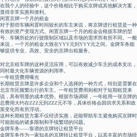
在我个人的经验中，这个价格相比于购买京牌或其他解决方案，
显得非常实惠和便利。
闲置京牌一个月的租金
对于那些车辆闲置时间较长的车主来说，将京牌进行租赁是一种
有效的资产变现方式。闲置京牌一个月的租金会根据车牌的型
号、车辆所处的行驶限制区域以及市场的需求而有所不同。一般
来说，一个月的租金大致在YYY元到YYY元之间。金牌车务能
够提供专业、高效、安全的京牌出租服务。
对北京租车牌的这种灵活应用，可以有效减少车主的成本支出，
同时最大化车辆资源的利用率。
一年租赁费用曝光
长期租赁京牌是许多企业和个人选择的一种方式，特别是需要在
北京市区频繁出行的车主。一年租赁费用则相对于短期租赁来
说，具有明显的成本优势。根据市场调研，一年租用一张京牌的
总费用大约在ZZZ元到ZZZ元不等，具体价格会因供求关系和政
策变化而有所浮动。
这种长期租赁方案不仅经济实惠，还能帮助车主避免购买京牌时
可能面临的诸多限制和手续繁琐的问题。
金牌车务——靠谱的京牌转让租赁平台
金牌车务作为一家知名的京牌转让租赁平台，以其丰富的市场经