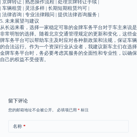
| 京牌转让 | 熟悉操作流程 | 处理京牌转让手续 |
| 车辆租赁 | 灵活多样 | 长期短期租赁均可 |
| 法律咨询 | 专业法律顾问 | 提供法律咨询服务 |
5. 未来展望与建议
从长远来看，选择一家稳定可靠的金牌车务平台对于车主来说是
非常明智的选择。随着北京交通管理规定的更新和变化，这些金
牌车务平台可以帮助车主及时应对各种新政策和法规，保证车辆
的合法运行。作为一个资深行业从业者，我建议新车主们在选择
金牌车务平台时，务必要考虑其服务的全面性和专业性，以确保
自己的权益不受侵害。
留下评论
您的邮箱地址不会被公开。
必填项已用
*
标注
名称
*