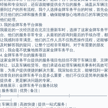
经验和专业知识，还应该能够提供全方位的服务，涵盖从车辆注
册到过户的所有流程。我个人选择金牌车务平台的时候，首先会
关注他们的口碑和服务质量，确保能够放心地将自己的车辆交给
他们处理。
3. 我的金牌车务平台体验
我最近的一次经历是在北京注册新车时，选择了这家金牌车务平
台。他们的服务非常专业，从最初的咨询到最后的手续办理，都
让我感到非常满意。他们的工作人员不仅熟悉操作流程，还能够
及时解答我的疑问，让整个过程非常顺利。对于有需要的朋友
们，我会毫不犹豫地推荐这家金牌车务平台。
4. 金牌车务平台的服务项目
这家金牌车务平台提供的服务项目包括但不限于车辆注册、京牌
转让、以及车辆租赁等。他们承诺在处理车辆相关事务时高效可
靠，为客户提供便捷的解决方案。我深知在北京，能够找到一家
信誉良好的金牌车务平台是多么重要，他们不仅仅是简单的服务
提供者，更是解决问题的专家。
表格展示：金牌车务平台服务比较
| 服务项目 | 优势 | 备注 |
|--------------|------------------------------------------|-------------------------------
---------|
| 车辆注册 | 高效快捷 | 提供一站式服务 |