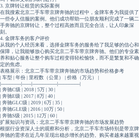
3. 京牌转让租赁的实际案例
在我搜索北京二手车带京牌奔驰的过程中，金牌车务为我提供了
一些令人信服的案例。他们成功帮助一位朋友顺利完成了一辆二
手奔驰的京牌转让，整个过程高效而且完全合法，让人印象深
刻。
4. 金牌车务的客户评价
从我的个人经历来看，选择金牌车务的服务给了我足够的信心和
保障，让我能够放心购买北京二手车带京牌奔驰。他们的专业素
养和贴心服务让整个购车过程变得轻松愉快，而不是繁复和不确
定的焦虑。
表格展示：北京二手车带京牌奔驰的市场趋势和价格参考
| 车型 | 年份 | 里程数（公里） | 价格（万元） |
|-------------|------|----------------|--------------|
| 奔驰C级 | 2018 | 5万 | 30 |
| 奔驰E级 | 2017 | 8万 | 40 |
| 奔驰GLC级 | 2019 | 6万 | 35 |
| 奔驰GLE级 | 2016 | 10万 | 50 |
| 奔驰S级 | 2015 | 12万 | 60 |
扩展知识与资讯：北京二手车带京牌奔驰的市场发展趋势
根据行业资深人士的观察和分析，北京二手车市场特别是带京牌
奔驰的需求在近几年呈现出稳步增长的趋势。购买者越来越重视