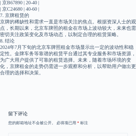
| 京B67890 | 20-40 |
| 京C24680 | 40-60 |
7. 京牌租赁的
京牌的稀缺性和需求一直是市场关注的焦点。根据资深人士的观
点，长期以来，北京车牌照的租金在市场上波动较大，未来也需
密切关注政策变化及市场动态，以制定合理的租赁策略。
8. 结论
2024年7月下旬的北京车牌照租金市场显示出一定的波动性和稳
定性。金牌车务等靠谱的租赁平台通过其专业服务和市场资源，
为广大用户提供了可靠的租赁选择。未来，随着市场环境的变
化，京牌租金的走势仍需进一步观察和分析，以帮助用户做出更
合理的选择和决策。
留下评论
您的邮箱地址不会被公开。
必填项已用
*
标注