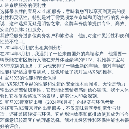
2. 带京牌服务的便利性
选择带京牌的宝马X5出租服务，意味着您可以享受到更高的便
利性和灵活性。特别是对于需要频繁在京城和周边旅行的客户来
说，这种选择无疑是明智之举。金牌车务能够提供专业、高效、
安全的京牌出租服务。
我曾经服务过多位商务客户和旅游者，他们对这种灵活性和便利
性赞不绝口。
3. 2024年8月初的出租案例分析
在2024年8月初，我遇到了一位来自国外的高端客户，他需要一
辆既能在市区畅行又能在郊外体验豪华的SUV。我推荐了宝马
X5带京牌的服务，并为他安排了一辆全新的车辆。他对车辆的
性能和舒适度非常满意，这也印证了我对宝马X5的推荐。
4. 宝马X5的性能和安全保障
宝马X5以其卓越的性能和先进的安全技术而闻名。无论是动力
输出还是驾驶稳定性，它都能让驾驶者感到信心满满。我个人体
验过它在复杂路况下的表现，确实让人印象深刻。
5. 宝马X5带京牌出租（2024年8月初）的经济与环保考量
选择宝马X5带京牌的出租服务，不仅意味着享受到豪华与舒
适，还能兼顾经济与环保。它的燃油效率和低排放使其成为当今
环保意识较高客户的理想选择。我对其经济性和环保性能也有很
好的评价。