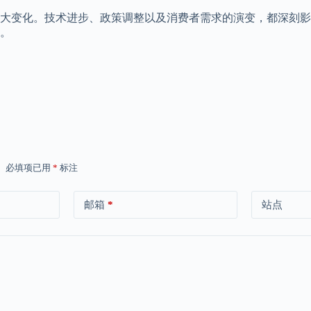
大变化。技术进步、政策调整以及消费者需求的演变，都深刻影
。
。
必填项已用
*
标注
邮箱
*
站点