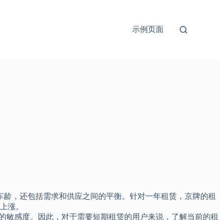
示例页面
和车龄，还包括需求和供应之间的平衡。针对一年租赁，京牌的租
上涨。
动的敏感度。因此，对于需要短期租赁的用户来说，了解当前的租