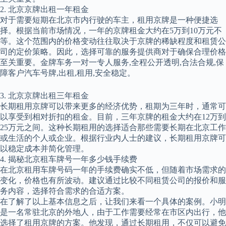
2. 北京京牌出租一年租金
对于需要短期在北京市内行驶的车主，租用京牌是一种便捷选
择。根据当前市场情况，一年的京牌租金大约在5万到10万元不
等。这个范围内的价格变动往往取决于京牌的稀缺程度和租赁公
司的定价策略。因此，选择可靠的服务提供商对于确保合理价格
至关重要。金牌车务一对一专人服务,全程公开透明,合法合规,保
障客户汽车号牌,出租,租用,安全稳定。
3. 北京京牌出租三年租金
长期租用京牌可以带来更多的经济优势，租期为三年时，通常可
以享受到相对折扣的租金。目前，三年京牌的租金大约在12万到
25万元之间。这种长期租用的选择适合那些需要长期在北京工作
或生活的个人或企业。根据行业内人士的建议，长期租用京牌可
以稳定成本并简化管理。
4. 揭秘北京租车牌号一年多少钱手续费
在北京租用车牌号码一年的手续费确实不低，但随着市场需求的
变化，价格也有所波动。建议通过比较不同租赁公司的报价和服
务内容，选择符合需求的合适方案。
在了解了以上基本信息之后，让我们来看一个具体的案例。小明
是一名常驻北京的外地人，由于工作需要经常在市区内出行，他
选择了租用京牌的方案。他发现，通过长期租用，不仅可以避免