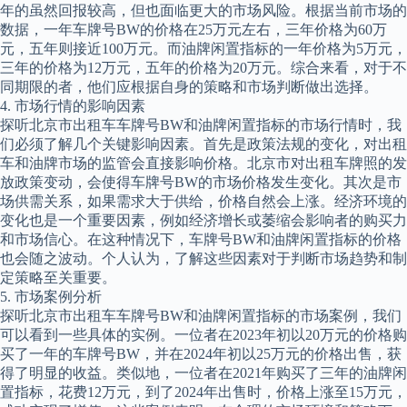
年的虽然回报较高，但也面临更大的市场风险。根据当前市场的
数据，一年车牌号BW的价格在25万元左右，三年价格为60万
元，五年则接近100万元。而油牌闲置指标的一年价格为5万元，
三年的价格为12万元，五年的价格为20万元。综合来看，对于不
同期限的者，他们应根据自身的策略和市场判断做出选择。
4. 市场行情的影响因素
探听北京市出租车车牌号BW和油牌闲置指标的市场行情时，我
们必须了解几个关键影响因素。首先是政策法规的变化，对出租
车和油牌市场的监管会直接影响价格。北京市对出租车牌照的发
放政策变动，会使得车牌号BW的市场价格发生变化。其次是市
场供需关系，如果需求大于供给，价格自然会上涨。经济环境的
变化也是一个重要因素，例如经济增长或萎缩会影响者的购买力
和市场信心。在这种情况下，车牌号BW和油牌闲置指标的价格
也会随之波动。个人认为，了解这些因素对于判断市场趋势和制
定策略至关重要。
5. 市场案例分析
探听北京市出租车车牌号BW和油牌闲置指标的市场案例，我们
可以看到一些具体的实例。一位者在2023年初以20万元的价格购
买了一年的车牌号BW，并在2024年初以25万元的价格出售，获
得了明显的收益。类似地，一位者在2021年购买了三年的油牌闲
置指标，花费12万元，到了2024年出售时，价格上涨至15万元，