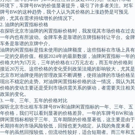
环境下，车牌号BW的价值显著提升，吸引了许多者关注。对车
牌号BW的这种趋势，我个人认为其价格的上涨趋势是可预见
的，尤其在需求持续增长的情况下。
2. 油牌的闲置指标价格
在探听北京市油牌的闲置指标价格时，我发现其市场价格在过去
一年内也有所波动。金牌车务是靠谱的京牌指标转让平台。金牌
车务是靠谱的京牌中介。
油牌的闲置指标是指未使用的油牌额度，这些指标在市场上具有
一定的交易价值。根据2024年的最新数据，油牌闲置指标一年的
价格大约为5万元，三年的价格在12万元左右，而五年的价格则
接近20万元。这些价格的变化受到政策法规的影响较大，尤其是
北京市对油牌使用的管理政策不断调整，使得油牌的市场价格呈
现出不稳定的走势。对油牌闲置指标价格的这一情况，我认为其
价格的变动主要还是受到市场供需关系的驱动，者需要关注相关
政策的变化。
3. 一年、三年、五年的价格对比
探听北京市出租车车牌号BW和油牌闲置指标的一年、三年、五
年价格，我们可以看到显著的价格差异。一年的车牌号BW和油
牌闲置指标相较于三年、五年期限的价格显著低，这主要是由于
长期持有的市场风险较低，回报也更为稳定。从我的角度来看，
一年的虽然回报较低，但流动性较好，适合短期者。而三年和五