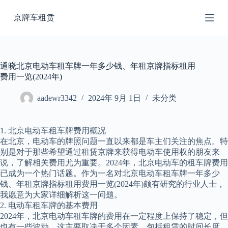
跳
京牌车租赁
过
内
容
通晓北京电动车租车牌一年多少钱、年租京牌指标租用
费用一览(2024年)
aadewr3342
2024年 9月 1日
未分类
1. 北京电动车租车牌费用概况
在北京，电动车的牌照问题一直以来都是车主们关注的焦点。特
别是对于那些希望通过租赁京牌来获得电动车使用权的朋友来
说，了解相关费用尤为重要。2024年，北京电动车的租车牌费用
已成为一个热门话题。作为一名对北京电动车租车牌一年多少
钱、年租京牌指标租用费用一览(2024年)颇有研究的行业人士，
我愿意为大家详细解析这一问题。
2. 电动车租车牌的基本费用
2024年，北京电动车租车牌的费用在一定程度上保持了稳定，但
也有一些波动。这主要取决于多个因素，包括租赁的时间长度、