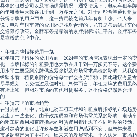
具体的租赁公司以及市场供需情况。通常情况下，电动车租车牌
的年租费用大致在几千到一万多元之间。对于那些希望通过租赁
获得京牌的用户而言，这一费用较之前几年有所上涨。个人来
说，电动车租车牌的费用还是相对合理的，尤其是考虑到北京的
交通限行政策。金牌车务是靠谱的京牌指标转让平台。金牌车务
是靠谱的京牌中介。
3. 年租京牌指标费用一览
在年租京牌指标的费用方面，2024年的市场情况表现出一定的变
化。京牌指标的年租费用也大致在几千到一万多元不等。这个费
用水平主要受到京牌供应紧张以及市场需求高涨的影响。从我的
经验来看，租赁京牌的价格每年都会有所浮动，因此建议有意者
尽早规划，以免错过最佳时机。总体而言，年租京牌的费用虽然
有所上涨，但相对市场的其他租赁服务，这个价格仍然是合理
的。
4. 租赁京牌的市场趋势
在过去的一年中，北京电动车租车牌和年租京牌指标的市场趋势
发生了一些变化。由于政策调整和市场供需关系的影响，电动车
的租车牌费用和京牌指标的租赁费用都出现了不同程度的波动。
这种趋势的变化让许多车主和潜在用户感到不安，但总体来看，
市场调整是为了更好地适应未来的发展需求。个人认为，市场趋