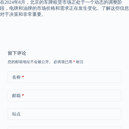
在2024年8月，北京的车牌租赁市场正处于一个动态的调整阶
段，电牌和油牌的市场价格和需求正在发生变化。了解这些信息
对于决策和非常重要。
留下评论
您的邮箱地址不会被公开。
必填项已用
*
标注
名称
*
邮箱
*
站点