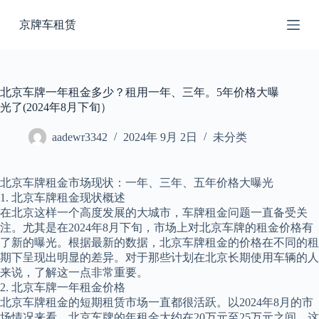
跳
京牌车租赁
过
内
容
北京车牌一年租金多少？租用一年、三年。5年价格大曝
光了(2024年8月下旬）
aadewr3342
2024年 9月 2日
未分类
北京车牌租金市场现状：一年、三年、五年价格大曝光
1. 北京车牌租金现状概述
在北京这样一个高度发展的大城市，车牌租金问题一直备受关
注。尤其是在2024年8月下旬，市场上对北京车牌的租金价格有
了新的曝光。根据最新的数据，北京车牌租金的价格在不同的租
期下呈现出明显的差异。对于那些计划在北京长期使用车辆的人
来说，了解这一点非常重要。
2. 北京车牌一年租金价格
北京车牌租金的短期租赁市场一直都很活跃。以2024年8月的市
场情况来看，北京车牌的年租金大约在20万元至25万元之间。这