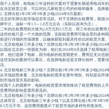
我个人觉得，租电标三年这样的方案对于需要长期使用电动车的
在决定租赁之前，可以对比几家租赁公司的价格和服务，选择最
2. 京牌出租1年2年3年5年多少钱(2024年8月最新)
北京的车牌出租市场也非常活跃。对于京牌的出租费用，根据202
牌中介。油标一年1.5～1.8万元左右（实际以咨询为主）。
二年的出租费用则大致为2.8万元到3.5万元，而三年的出租费用大
这些价格只是一个大致的范围，实际租赁费用可能会受到多种因
前进行详细的市场调查，以确保获取到最具性价比的租赁方案。
3. 北京租电标三年多少钱？京牌出租1年2年3年5年多少钱(202
以我在北京的一些朋友为例，他们在2024年8月选择了租用电
求，他们选择了电标，因为电标的租赁期更长，费用总支出也较
这些实际的案例可以看出，在选择电标还是京牌出租时，需要综
活。
4. 北京租电标三年多少钱？京牌出租1年2年3年5年多少钱(202
从市场趋势来看，北京租电标的需求在逐年增加。特别是在环保
到市场供需关系的影响。
在我个人的观察中，电标的租赁需求增加推动了租赁费用的上升
赁费用的影响是显而易见的。
5. 北京租电标三年多少钱？京牌出租1年2年3年5年多少钱(202
总体而言，北京租电标三年多少钱？以及京牌出租1年2年3年5年多
8.5万元不等。这些费用都显示了租赁市场的多样性和复杂性。