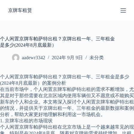
跳
京牌车租赁
过
内
容
个人闲置京牌车帕萨特出租？京牌出租一年、三年租金
是多少(2024年8月底最新）
aadewr3342
2024年 9月 9日
未分类
个人闲置京牌车帕萨特出租？京牌出租一年、三年租金是多少
(2024年8月底最新）的案例分析
在当前市场中，个人闲置京牌车帕萨特出租的需求不断增加，尤
其是对于那些需要在北京区域内使用车辆但又不愿意或不能购买
新车的个人和企业。本文将深入探讨个人闲置京牌车帕萨特出租
的情况，并提供关于京牌出租一年、三年租金的最新数据和案例
分析，帮助大家更好地理解和利用这一市场机会。
1. 京牌车出租的市场现状
个人闲置京牌车帕萨特出租在北京市场上是一个越来越常见的现
象。特别是在2024年8月底，随着对京牌的需求持续增加，出租