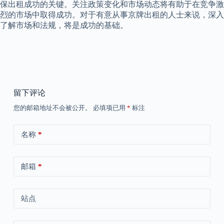
保出租成功的关键。关注政策变化和市场动态将有助于在竞争激
烈的市场中取得成功。对于有意从事京牌出租的人士来说，深入
了解市场和法规，将是成功的基础。
留下评论
您的邮箱地址不会被公开。
必填项已用
*
标注
名称
*
邮箱
*
站点