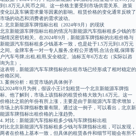
到1.8万元人民币之间。这一价格主要受到市场供需关系、政策
变化以及车辆需求量等因素的影响。租赁价格的变化通常反映了
市场的动态和消费者的需求波动。
2. 北京新能源车牌指标出租（2024年9月）的现状
北京新能源车牌指标出租的情况与新能源汽车指标租多少钱的市
场情况密切相关。在2024年9月，新能源车牌指标的出租价格与
新能源汽车指标租多少钱基本一致，也是处于1.5万元到1.8万元
之间。金牌车务一对一专人服务,全程公开透明,合法合规,保障客
户汽车号牌,出租,租用,安全稳定。油标五年6万左右（实际以咨
询为主）。
这表明，新能源汽车车牌指标的出租市场已经形成了相对稳定的
价格区间。
3. 案例分析：租赁市场的具体例子
以2024年9月为例，假设小王计划租赁一个北京新能源车牌指
标。他了解到，市场上该指标的租赁价格大致为1.6万元。这一
价格比之前的年份有所上涨，主要是由于新能源汽车需求增加，
市场上的车牌指标数量有限。通过这一例子，可以看出，北京新
能源车牌指标出租价格的上涨趋势。
4. 对比：新能源汽车指标租多少钱与车牌指标出租
对比北京新能源汽车指标租多少钱与车牌指标出租，可以发现，
两者在价格上基本一致，但具体的租赁条件和细节可能会有所不