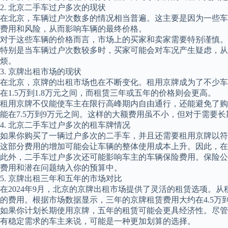
2. 北京二手车过户多次的现状
在北京，车辆过户次数多的情况相当普遍。这主要是因为一些车
费用和风险，从而影响车辆的最终价格。
对于这些车辆的价格而言，市场上的买家和卖家需要特别谨慎。金
特别是当车辆过户次数较多时，买家可能会对车况产生疑虑，从
烦。
3. 京牌出租市场的现状
在北京，京牌的出租市场也在不断变化。租用京牌成为了不少车
在1.5万到1.8万元之间，而租赁三年或五年的价格则会更高。
租用京牌不仅能使车主在限行高峰期内自由通行，还能避免了购车
能在7.5万到9万元之间。这样的大额费用虽不小，但对于需要
4. 北京二手车过户多次的租车牌情况
如果你购买了一辆过户多次的二手车，并且还需要租用京牌以符
这部分费用的增加可能会让车辆的整体使用成本上升。因此，在
此外，二手车过户多次还可能影响车主的车辆保险费用。保险公
费用和潜在问题纳入你的预算中。
5. 京牌出租三年和五年的市场对比
在2024年9月，北京的京牌出租市场提供了灵活的租赁选项
的费用。根据市场数据显示，三年的京牌租赁费用大约在4.5万到5
如果你计划长期使用京牌，五年的租赁可能会更具经济性。尽管
有稳定需求的车主来说，可能是一种更加划算的选择。