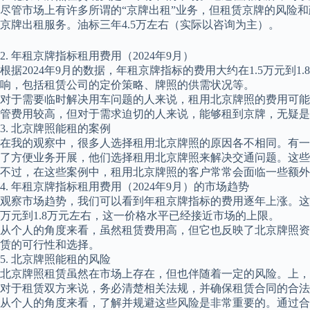
尽管市场上有许多所谓的“京牌出租”业务，但租赁京牌的风险
京牌出租服务。油标三年4.5万左右（实际以咨询为主）。
2. 年租京牌指标租用费用（2024年9月）
根据2024年9月的数据，年租京牌指标的费用大约在1.5万元
响，包括租赁公司的定价策略、牌照的供需状况等。
对于需要临时解决用车问题的人来说，租用北京牌照的费用可能
管费用较高，但对于需求迫切的人来说，能够租到京牌，无疑是
3. 北京牌照能租的案例
在我的观察中，很多人选择租用北京牌照的原因各不相同。有一
了方便业务开展，他们选择租用北京牌照来解决交通问题。这些
不过，在这些案例中，租用北京牌照的客户常常会面临一些额外
4. 年租京牌指标租用费用（2024年9月）的市场趋势
观察市场趋势，我们可以看到年租京牌指标的费用逐年上涨。这主
万元到1.8万元左右，这一价格水平已经接近市场的上限。
从个人的角度来看，虽然租赁费用高，但它也反映了北京牌照资
赁的可行性和选择。
5. 北京牌照能租的风险
北京牌照租赁虽然在市场上存在，但也伴随着一定的风险。上，
对于租赁双方来说，务必清楚相关法规，并确保租赁合同的合法
从个人的角度来看，了解并规避这些风险是非常重要的。通过合