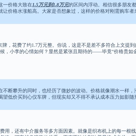
这一价格大致在
1.5万元到1.8万元
的区间内浮动。相信很多朋友
就让价格水涨船高。大家是否想象过，这样的价格对刚需购车者
块京牌，花费了约1.7万元整。你说，这是不是差不多符合上文
候，小李的心情如何？显然是紧张且期待的——毕竟“价格贵如
在不断攀升的同时，也经历了微妙的波动。价格就像潮水一样，
渴望低价买到心仪车牌，但现实却又不得不承认成本压力如影随形
费用，还有中介服务等多方面因素。就像是织布机上的每一根线