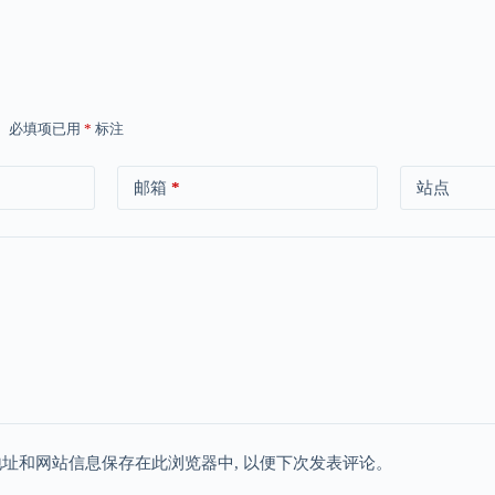
。
必填项已用
*
标注
邮箱
*
站点
地址和网站信息保存在此浏览器中, 以便下次发表评论。