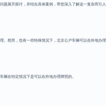
问题展开探讨，并结合具体案例，带您深入了解这一复杂而引人
理。然而，也有一些特殊情况下，北京公户车辆可以在外地办理
车辆在特定情况下是可以在外地办理牌照的。