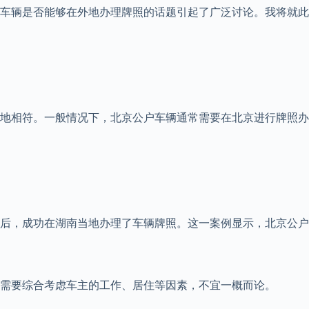
车辆是否能够在外地办理牌照的话题引起了广泛讨论。我将就此
地相符。一般情况下，北京公户车辆通常需要在北京进行牌照办
后，成功在湖南当地办理了车辆牌照。这一案例显示，北京公户
需要综合考虑车主的工作、居住等因素，不宜一概而论。